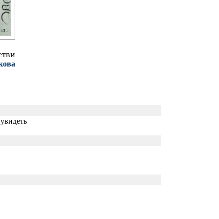
етви
кова
 увидеть