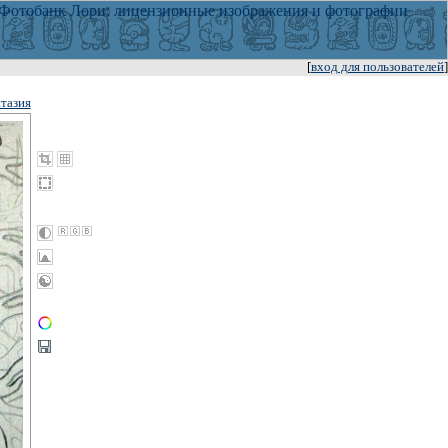
[
вход для пользователей
]
тазия