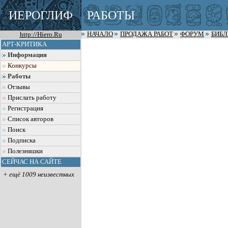
ИЕРОГЛИФ
РАБОТЫ
http://Hiero.Ru
НАЧАЛО
ПРОДАЖА РАБОТ
ФОРУМ
БИБ
АРТ-КРИТИКА
Информация
Конкурсы
Работы
Отзывы
Прислать работу
Регистрация
Список авторов
Поиск
Подписка
Полезняшки
СЕЙЧАС НА САЙТЕ
+ ещё 1009 неизвестных