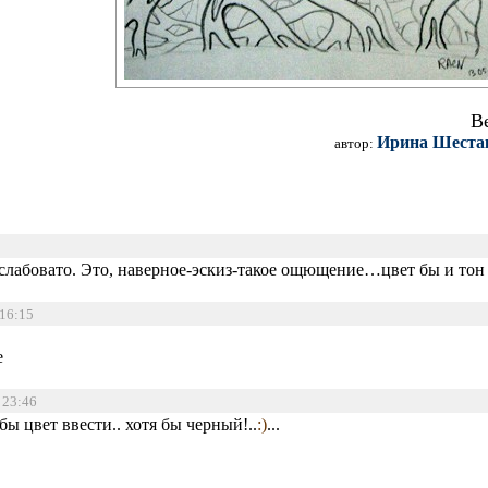
В
Ирина Шеста
автор:
-слабовато. Это, наверное-эскиз-такое ощющение…цвет бы и тон
 16:15
е
/ 23:46
бы цвет ввести.. хотя бы черный!..
:)
...