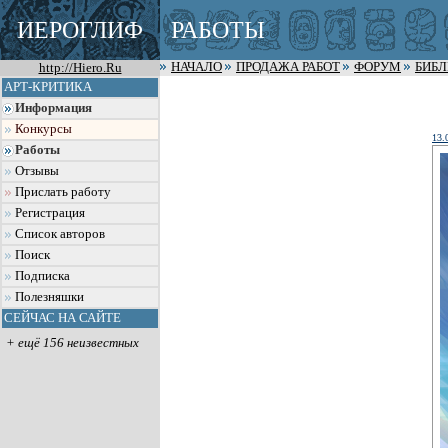
ИЕРОГЛИФ
РАБОТЫ
http://Hiero.Ru
НАЧАЛО
ПРОДАЖА РАБОТ
ФОРУМ
БИБ
АРТ-КРИТИКА
Информация
Конкурсы
13.
Работы
Отзывы
Прислать работу
Регистрация
Список авторов
Поиск
Подписка
Полезняшки
СЕЙЧАС НА САЙТЕ
+ ещё 156 неизвестных