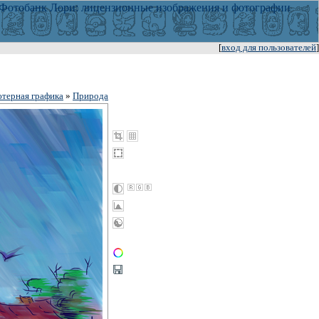
[
вход для пользователей
]
терная графика
»
Природа