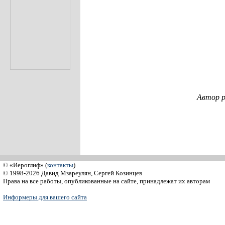
Автор р
© «Иероглиф» (
контакты
)
© 1998-2026 Давид Мзареулян, Сергей Козинцев
Права на все работы, опубликованные на сайте, принадлежат их авторам
Информеры для вашего сайта