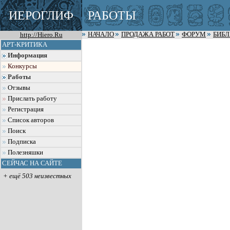
ИЕРОГЛИФ
РАБОТЫ
http://Hiero.Ru
НАЧАЛО
ПРОДАЖА РАБОТ
ФОРУМ
БИБ
АРТ-КРИТИКА
Информация
Конкурсы
Работы
Отзывы
Прислать работу
Регистрация
Список авторов
Поиск
Подписка
Полезняшки
СЕЙЧАС НА САЙТЕ
+ ещё 503 неизвестных