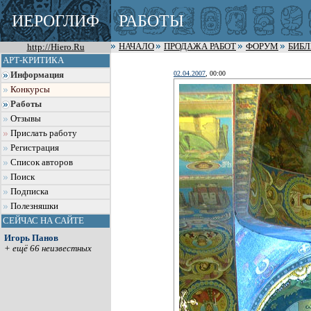
ИЕРОГЛИФ
РАБОТЫ
http://Hiero.Ru
НАЧАЛО
ПРОДАЖА РАБОТ
ФОРУМ
БИБ
АРТ-КРИТИКА
02.04.2007
, 00:00
Информация
Конкурсы
Работы
Отзывы
Прислать работу
Регистрация
Список авторов
Поиск
Подписка
Полезняшки
СЕЙЧАС НА САЙТЕ
Игорь Панов
+ ещё 66 неизвестных