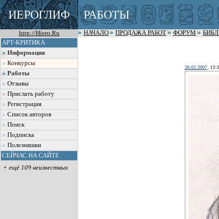
ИЕРОГЛИФ
РАБОТЫ
http://Hiero.Ru
НАЧАЛО
ПРОДАЖА РАБОТ
ФОРУМ
БИБ
АРТ-КРИТИКА
Информация
Конкурсы
26.02.2007
, 13:
Работы
Отзывы
Прислать работу
Регистрация
Список авторов
Поиск
Подписка
Полезняшки
СЕЙЧАС НА САЙТЕ
+ ещё 109 неизвестных