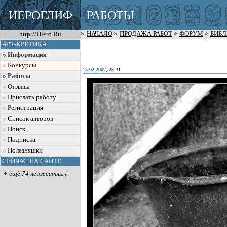
ИЕРОГЛИФ
РАБОТЫ
http://Hiero.Ru
НАЧАЛО
ПРОДАЖА РАБОТ
ФОРУМ
БИБ
АРТ-КРИТИКА
Информация
Конкурсы
15.02.2007
, 23:31
Работы
Отзывы
Прислать работу
Регистрация
Список авторов
Поиск
Подписка
Полезняшки
СЕЙЧАС НА САЙТЕ
+ ещё 74 неизвестных