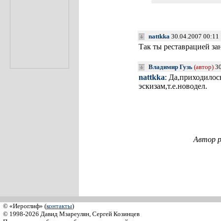
nattkka
30.04.2007 00:11
Так ты реставрацией за
Владимир Гузь
(автор)
30
nattkka
: Да,приходилос
эскизам,т.е.новодел.
Автор р
© «Иероглиф» (
контакты
)
© 1998-2026 Давид Мзареулян, Сергей Козинцев