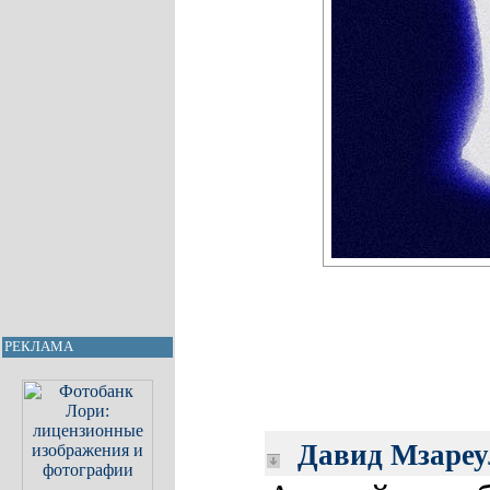
РЕКЛАМА
Давид Мзареу