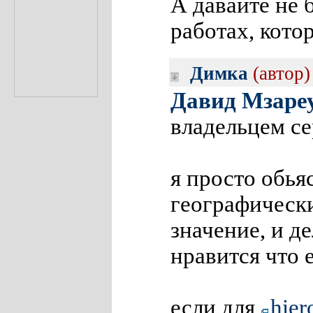
А давайте не 
работах, кото
Димка
(автор)
Давид Мзаре
владельцем се
я просто обья
географическ
значение, и д
нравится что 
если для
hier