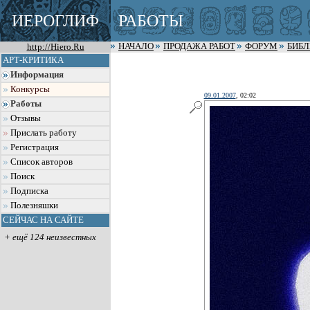
ИЕРОГЛИФ
РАБОТЫ
http://Hiero.Ru
НАЧАЛО
ПРОДАЖА РАБОТ
ФОРУМ
БИБ
АРТ-КРИТИКА
Информация
Конкурсы
09.01.2007
, 02:02
Работы
Отзывы
Прислать работу
Регистрация
Список авторов
Поиск
Подписка
Полезняшки
СЕЙЧАС НА САЙТЕ
+ ещё 124 неизвестных