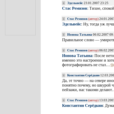
Эдельвейс
23.01.2007 23:25
Стас Ремизов
: Тихие, споко
Стас Ремизов
(автор)
24.01.200
Эдельвейс
: Ну, тогда уж лу
Ионова Татьяна
06.02.2007 09
Правильное слово — умирот
Стас Ремизов
(автор)
06.02.200
Ионова Татьяна
: После нет
именно это настроение и хот
фотографировать не стал…
:))
Константин Серёдкин
12.03.20
Да, эт точно — на севере ино
понятно почему, но шкурой 
пейзажи, нас такими делаю
Стас Ремизов
(автор)
13.03.200
Константин Серёдкин
: Дум