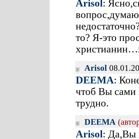
Arisol
: Ясно,
вопрос,думаю
недостаточно?
то? Я-это прос
христианин…
Arisol
08.01.2
DEEMA
: Кон
чтоб Вы сами 
трудно.
DEEMA
(авто
Arisol
: Да,Вы