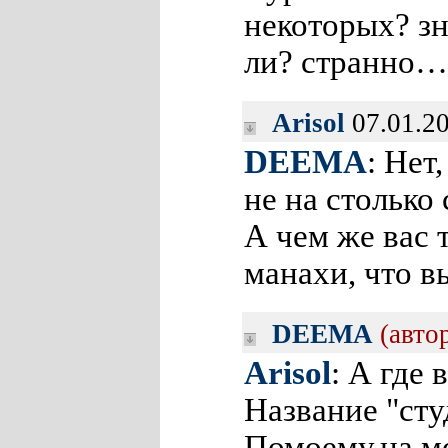
некоторых? зн
ли? странно
Arisol
07.01.2
DEEMA
: Нет
не на столько 
А чем же вас 
манахи, что в
DEEMA
(авто
Arisol
: А где
Название "сту
Помоему,на м