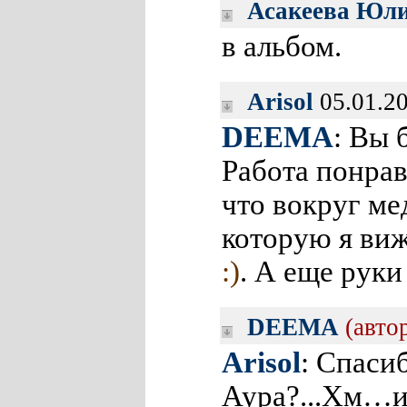
Асакеева Юли
в альбом.
Arisol
05.01.2
DEEMA
: Вы 
Работа понрав
что вокруг ме
которую я ви
:)
. А еще руки
DEEMA
(авто
Arisol
: Спаси
Аура?...Хм…и