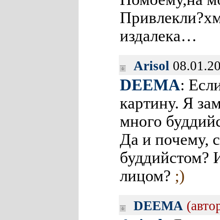
Привлекли?х
издалека…
Arisol
08.01.2
DEEMA
: Есл
картину. Я за
много буддийс
Да и почему, 
буддийстом? 
лицом?
;)
DEEMA
(авто