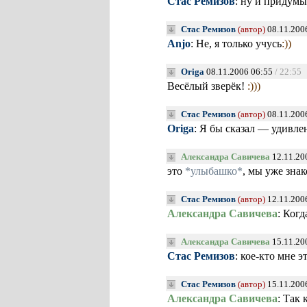
Стас Ремизов
: ну и придум
Стас Ремизов
(автор)
08.11.200
Anjo
: Не, я только учусь
:))
Origa
08.11.2006 06:55
/ 22:55
Весёлый зверёк!
:)))
Стас Ремизов
(автор)
08.11.200
Origa
: Я бы сказал — удивл
Александра Савичева
12.11.20
это
*улыбашко*
, мы уже зна
Стас Ремизов
(автор)
12.11.200
Александра Савичева
: Когд
Александра Савичева
15.11.20
Стас Ремизов
: кое-кто мне 
Стас Ремизов
(автор)
15.11.200
Александра Савичева
: Так 