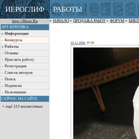
ИЕРОГЛИФ
РАБОТЫ
http://Hiero.Ru
НАЧАЛО
ПРОДАЖА РАБОТ
ФОРУМ
БИБ
АРТ-КРИТИКА
Информация
Конкурсы
03.11.2006
, 07:59
Работы
Отзывы
Прислать работу
Регистрация
Список авторов
Поиск
Подписка
Полезняшки
СЕЙЧАС НА САЙТЕ
+ ещё 113 неизвестных