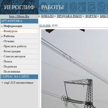
ИЕРОГЛИФ
РАБОТЫ
http://Hiero.Ru
НАЧАЛО
ПРОДАЖА РАБОТ
ФОРУМ
БИБ
АРТ-КРИТИКА
03.10.2006
, 22:03
Информация
Конкурсы
Работы
Отзывы
Прислать работу
Регистрация
Список авторов
Поиск
Подписка
Полезняшки
СЕЙЧАС НА САЙТЕ
+ ещё 213 неизвестных