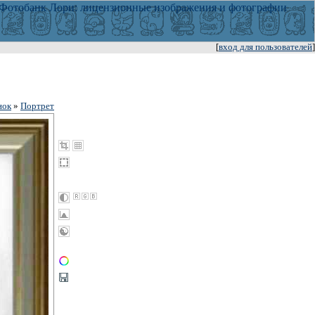
[
вход для пользователей
]
нок
»
Портрет