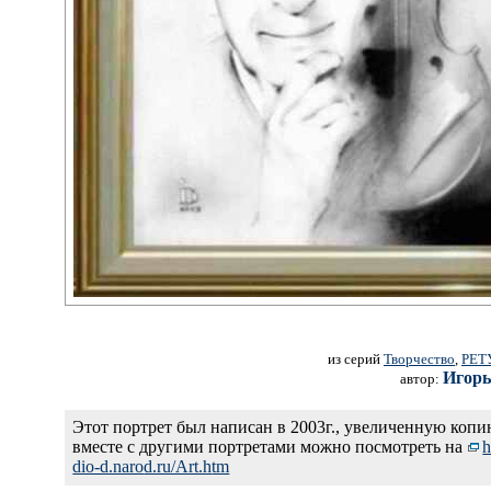
из серий
Творчество
,
РЕТ
Игорь
автор:
Этот портрет был написан в 2003г., увеличенную копи
вместе с другими портретами можно посмотреть на
h
dio-d.naro
d.ru/Art.h
tm