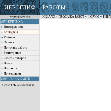
ИЕРОГЛИФ
РАБОТЫ
http://Hiero.Ru
НАЧАЛО
ПРОДАЖА РАБОТ
ФОРУМ
БИБ
АРТ-КРИТИКА
Информация
Конкурсы
Работы
Отзывы
Прислать работу
Регистрация
Список авторов
Поиск
Подписка
Полезняшки
СЕЙЧАС НА САЙТЕ
+ ещё 176 неизвестных