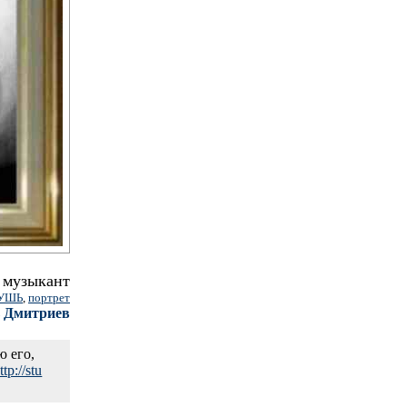
музыкант
УШЬ
,
портрет
 Дмитриев
ю его,
ttp://stu