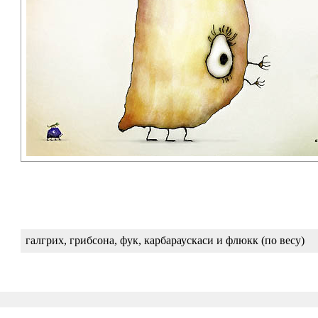
галгрих, грибсона, фук, карбараускаси и флюкк (по весу)