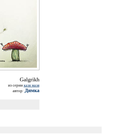
Galgrikh
из серии
казя мазя
Димка
автор: