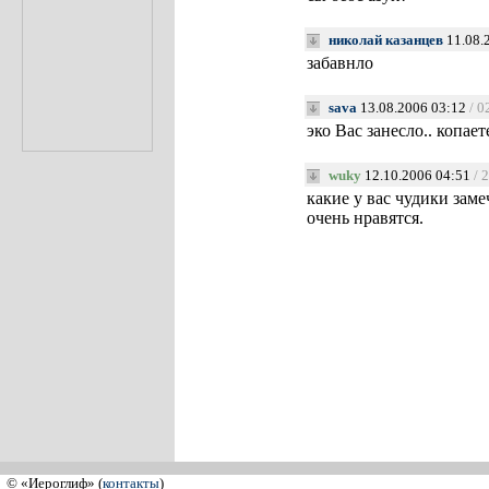
николай казанцев
11.08.
забавнло
sava
13.08.2006 03:12
/ 0
эко Вас занесло.. копает
wuky
12.10.2006 04:51
/ 
какие у вас чудики заме
очень нравятся.
© «Иероглиф» (
контакты
)