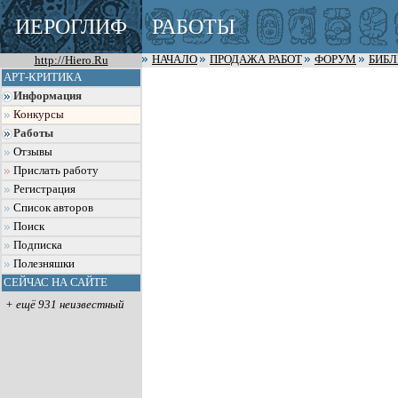
ИЕРОГЛИФ
РАБОТЫ
http://Hiero.Ru
НАЧАЛО
ПРОДАЖА РАБОТ
ФОРУМ
БИБ
АРТ-КРИТИКА
Информация
Конкурсы
Работы
Отзывы
Прислать работу
Регистрация
Список авторов
Поиск
Подписка
Полезняшки
СЕЙЧАС НА САЙТЕ
+ ещё 931 неизвестный