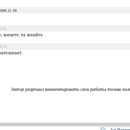
2006 21:39
2:12
е, копаете, ну копайте
20:51
чательные)
Автор разрешил комментировать свои работы только пол