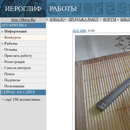
ИЕРОГЛИФ
РАБОТЫ
http://Hiero.Ru
НАЧАЛО
ПРОДАЖА РАБОТ
ФОРУМ
БИБ
АРТ-КРИТИКА
28.07.2006
, 15:06
Информация
Конкурсы
Работы
Отзывы
Прислать работу
Регистрация
Список авторов
Поиск
Подписка
Полезняшки
СЕЙЧАС НА САЙТЕ
+ ещё 196 неизвестных