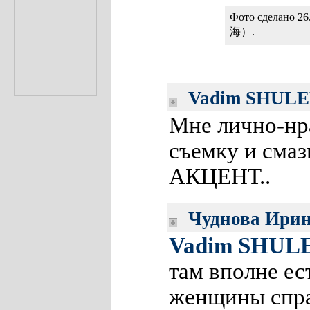
Фото сделано 26
海）.
Vadim SHUL
Мне лично-нр
съемку и сма
АКЦЕНТ..
Чуднова Ири
Vadim SHUL
там вполне ес
женщины спра