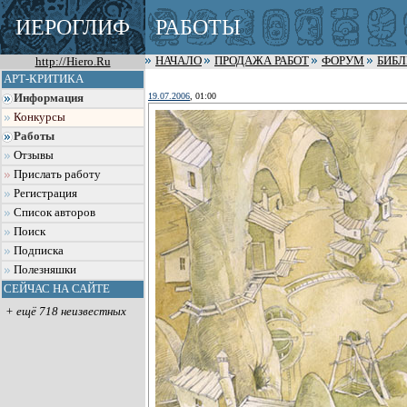
ИЕРОГЛИФ
РАБОТЫ
http://Hiero.Ru
НАЧАЛО
ПРОДАЖА РАБОТ
ФОРУМ
БИБ
АРТ-КРИТИКА
19.07.2006
, 01:00
Информация
Конкурсы
Работы
Отзывы
Прислать работу
Регистрация
Список авторов
Поиск
Подписка
Полезняшки
СЕЙЧАС НА САЙТЕ
+ ещё 718 неизвестных