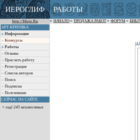
ИЕРОГЛИФ
РАБОТЫ
http://Hiero.Ru
НАЧАЛО
ПРОДАЖА РАБОТ
ФОРУМ
БИБ
АРТ-КРИТИКА
Информация
Конкурсы
14.
Работы
Отзывы
Прислать работу
Регистрация
Список авторов
Поиск
Подписка
Полезняшки
СЕЙЧАС НА САЙТЕ
+ ещё 245 неизвестных