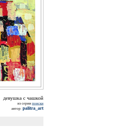
девушка с чашкой
из серии
поиски
palitra_art
автор: