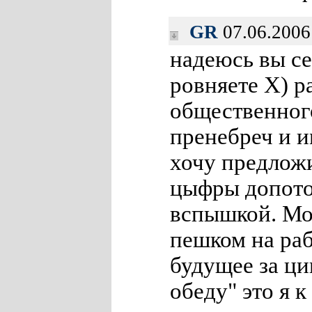
GR
07.06.2006
надеюсь вы се
ровняете Х) р
общественног
пренебреч и
хочу предложи
цыфры допото
вспышкой. Мо
пешком на раб
будущее за ц
обеду" это я к