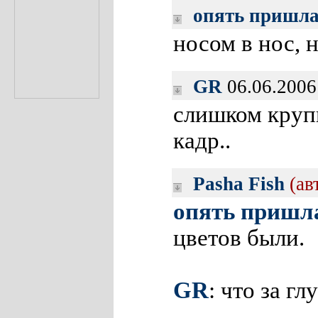
опять пришл
носом в нос, 
GR
06.06.2006
слишком крупн
кадр..
Pasha Fish
(ав
опять пришл
цветов были.
GR
: что за гл