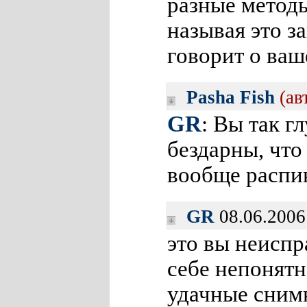
разные методы
называя это з
говорит о ваш
Pasha Fish
(ав
GR
: Вы так г
бездарны, что
вообще распин
GR
08.06.2006
это вы неиспр
себе непонятн
удачные снимк