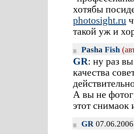
хотябы посиде
photosight
.ru
ч
такой уж и хо
Pasha Fish
(ав
GR
: ну раз в
качества совет
действительно
А вы не фотог
этот снимаок 
GR
07.06.2006