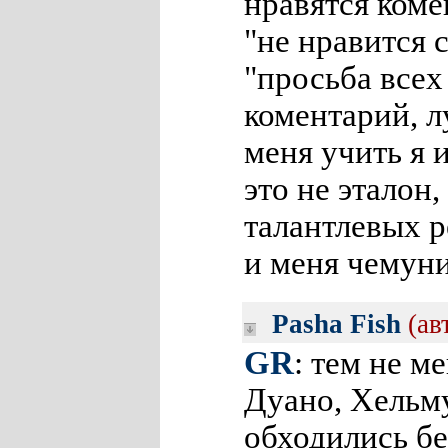
нравятся ком
"не нравится 
"просьба всех
коментарий, л
меня учить я 
это не эталон
талантлевых р
и меня чемуни
Pasha Fish
(ав
GR
: тем не м
Дуано, Хельм
обходились б