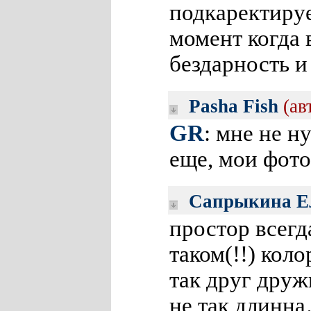
подкаректируе
момент когда 
бездарность и
Pasha Fish
(ав
GR
: мне не н
еще, мои фото
Сапрыкина Е
простор всегд
таком(!!) кол
так друг дру
не так длинн