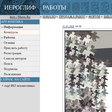
ИЕРОГЛИФ
РАБОТЫ
http://Hiero.Ru
НАЧАЛО
ПРОДАЖА РАБОТ
ФОРУМ
БИБ
АРТ-КРИТИКА
31.05.2006
, 04:38
Информация
Конкурсы
Работы
Отзывы
Прислать работу
Регистрация
Список авторов
Поиск
Подписка
Полезняшки
СЕЙЧАС НА САЙТЕ
+ ещё 863 неизвестных