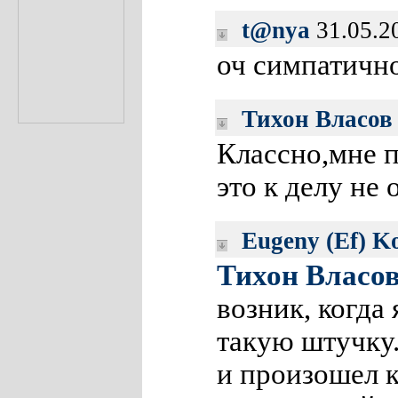
t@nya
31.05.2
оч симпатичн
Тихон Власов
Классно,мне 
это к делу не
Eugeny (Ef) K
Тихон Власо
возник, когда 
такую штучку.
и произошел 