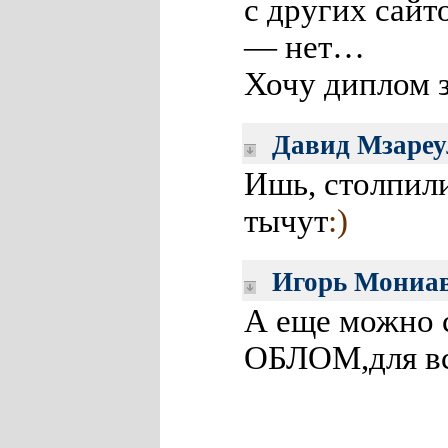
с других сайто
— нет…
Хочу диплом 
Давид Мзареу
Ишь, столпили
тычут
:)
Игорь Мониа
А еще можно 
ОБЛОМ,для вс