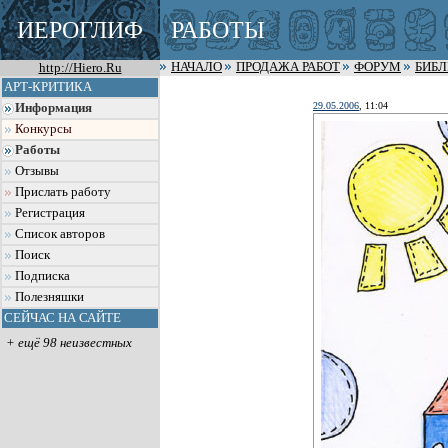
ИЕРОГЛИФ
РАБОТЫ
http://Hiero.Ru
НАЧАЛО
ПРОДАЖА РАБОТ
ФОРУМ
БИБ
АРТ-КРИТИКА
29.05.2006
, 11:04
Информация
Конкурсы
Работы
Отзывы
Прислать работу
Регистрация
Список авторов
Поиск
Подписка
Полезняшки
СЕЙЧАС НА САЙТЕ
+ ещё 98 неизвестных