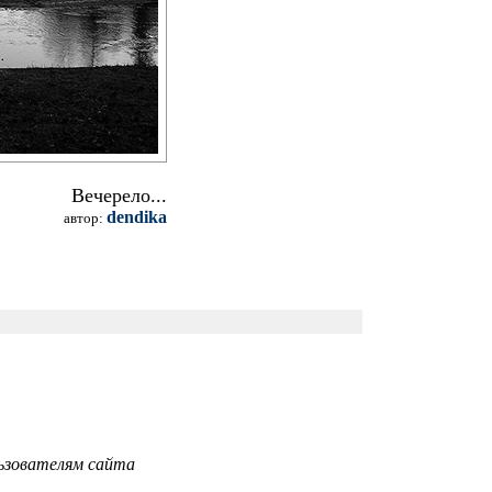
Вечерело...
dendika
автор:
ьзователям сайта