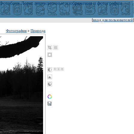
[
вход для пользователей
]
Фотография
»
Природа