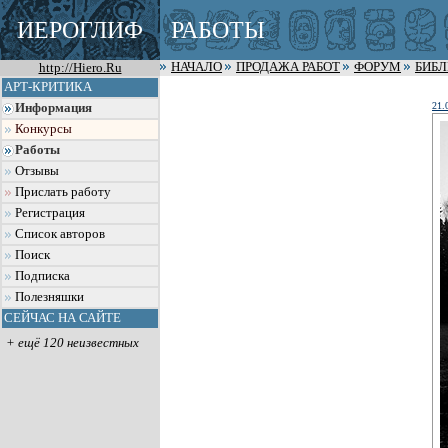
ИЕРОГЛИФ
РАБОТЫ
http://Hiero.Ru
НАЧАЛО
ПРОДАЖА РАБОТ
ФОРУМ
БИБ
АРТ-КРИТИКА
21.
Информация
Конкурсы
Работы
Отзывы
Прислать работу
Регистрация
Список авторов
Поиск
Подписка
Полезняшки
СЕЙЧАС НА САЙТЕ
+ ещё 120 неизвестных