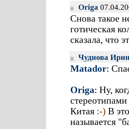
Origa
07.04.20
Снова такое 
готическая к
сказала, что 
Чуднова Ири
Matador
: Спа
Origa
: Ну, ко
стереотипами
Китая
:-)
В это
называется "б