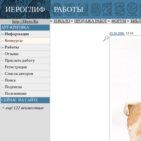
ИЕРОГЛИФ
РАБОТЫ
http://Hiero.Ru
НАЧАЛО
ПРОДАЖА РАБОТ
ФОРУМ
БИБ
АРТ-КРИТИКА
03.04.2006
, 13:10
Информация
Конкурсы
Работы
Отзывы
Прислать работу
Регистрация
Список авторов
Поиск
Подписка
Полезняшки
СЕЙЧАС НА САЙТЕ
+ ещё 122 неизвестных