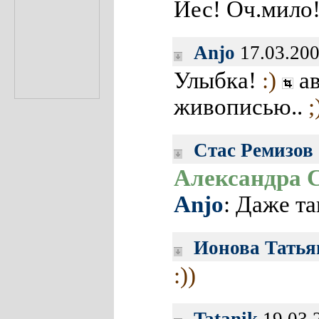
Йес! Оч.мило
Anjo
17.03.200
Улыбка!
:)
ав
живописью..
;
Стас Ремизов
Александра 
Anjo
: Даже та
Ионова Татья
:))