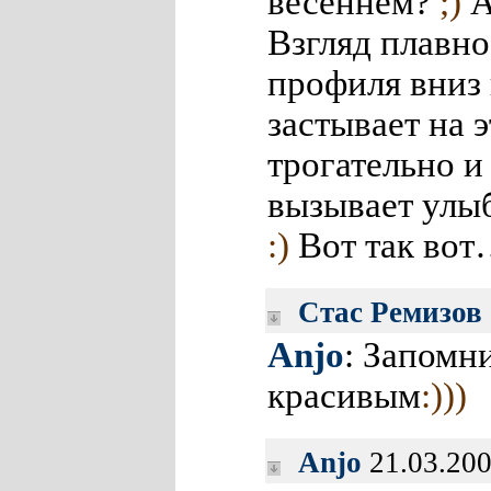
весеннем?
;)
А
Взгляд плавно
профиля вниз 
застывает на
трогательно и
вызывает улы
:)
Вот так во
Стас Ремизов
Anjo
: Запомн
красивым
:)))
Anjo
21.03.200