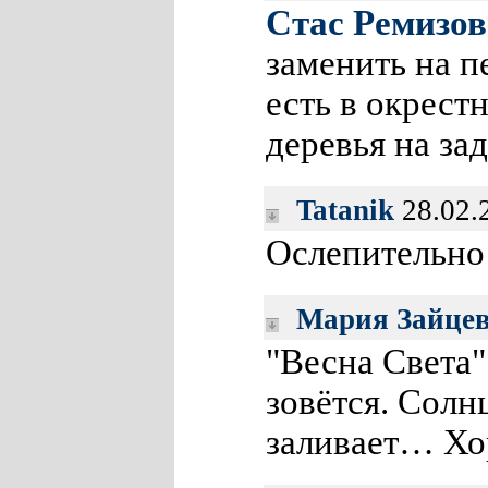
Стас Ремизов
заменить на п
есть в окрест
деревья на з
Tatanik
28.02.
Ослепительно
Мария Зайце
"Весна Света"
зовётся. Солн
заливает… Хо