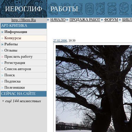
ИЕРОГЛИФ
РАБОТЫ
http://Hiero.Ru
НАЧАЛО
ПРОДАЖА РАБОТ
ФОРУМ
БИБ
АРТ-КРИТИКА
Информация
Конкурсы
27.02.2006
, 20:30
Работы
Отзывы
Прислать работу
Регистрация
Список авторов
Поиск
Подписка
Полезняшки
СЕЙЧАС НА САЙТЕ
+ ещё 144 неизвестных