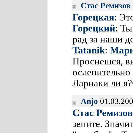
Стас Ремизов
Горецкая
: Эт
Горецкий
: Т
рад за наши д
Tatanik
:
Мари
Проснешся, вы
ослепительно 
Ларнаки ли я
Anjo
01.03.200
Стас Ремизов
зените. Значи