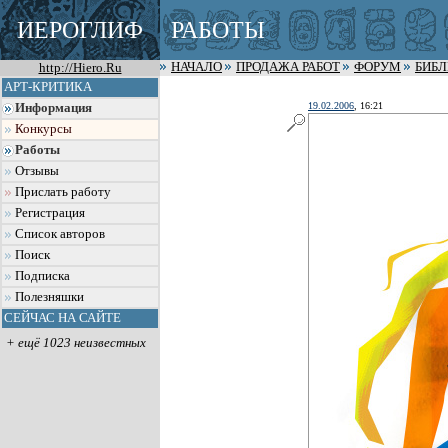
ИЕРОГЛИФ
РАБОТЫ
http://Hiero.Ru
НАЧАЛО
ПРОДАЖА РАБОТ
ФОРУМ
БИБ
АРТ-КРИТИКА
19.02.2006
, 16:21
Информация
Конкурсы
Работы
Отзывы
Прислать работу
Регистрация
Список авторов
Поиск
Подписка
Полезняшки
СЕЙЧАС НА САЙТЕ
+ ещё 1023 неизвестных