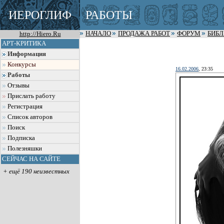
ИЕРОГЛИФ
РАБОТЫ
http://Hiero.Ru
НАЧАЛО
ПРОДАЖА РАБОТ
ФОРУМ
БИБ
АРТ-КРИТИКА
Информация
Конкурсы
16.02.2006
, 23:35
Работы
Отзывы
Прислать работу
Регистрация
Список авторов
Поиск
Подписка
Полезняшки
СЕЙЧАС НА САЙТЕ
+ ещё 190 неизвестных