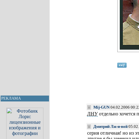
РЕКЛАМА
Mij-GUN
04.02.2006 00:2
ЛНУ
отдельно хочется п
Дмитрий Лж-и-вой
05.02.
серия отличная! но из э
другие я бы заменил ил