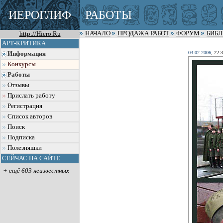
ИЕРОГЛИФ
РАБОТЫ
http://Hiero.Ru
НАЧАЛО
ПРОДАЖА РАБОТ
ФОРУМ
БИБ
АРТ-КРИТИКА
03.02.2006
, 22:
Информация
Конкурсы
Работы
Отзывы
Прислать работу
Регистрация
Список авторов
Поиск
Подписка
Полезняшки
СЕЙЧАС НА САЙТЕ
+ ещё 603 неизвестных