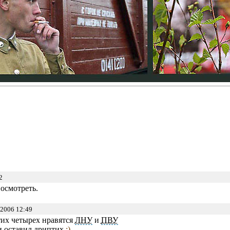
2
осмотреть.
2006 12:49
тих четырех нравятся
ЛНУ
и
ПВУ
и оставил дриптих
:)