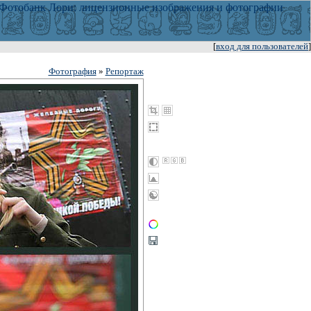
[
вход для пользователей
]
Фотография
»
Репортаж