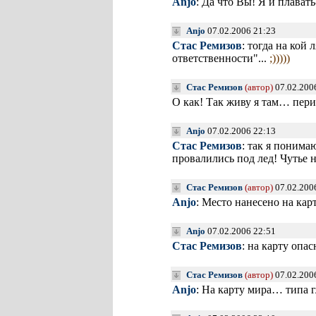
Anjo
: Да что Вы! Я и плават
Anjo
07.02.2006 21:23
Стас Ремизов
: тогда на кой 
ответственности"...
;)))))
Стас Ремизов
(автор)
07.02.200
О как! Так живу я там… пе
Anjo
07.02.2006 22:13
Стас Ремизов
: так я понима
провалились под лед! Чутье 
Стас Ремизов
(автор)
07.02.200
Anjo
: Место нанесено на карт
Anjo
07.02.2006 22:51
Стас Ремизов
: на карту опа
Стас Ремизов
(автор)
07.02.200
Anjo
: На карту мира… типа 