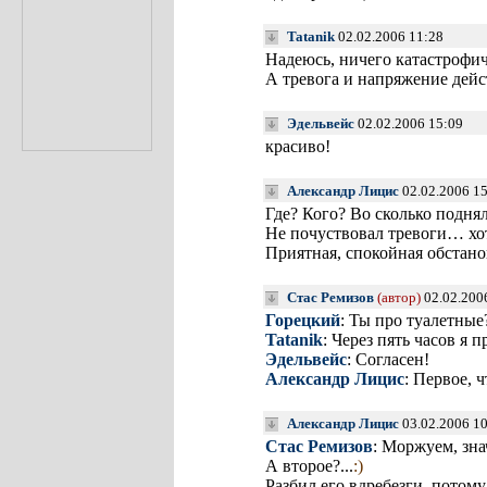
Tatanik
02.02.2006 11:28
Надеюсь, ничего катастрофич
А тревога и напряжение дейс
Эдельвейс
02.02.2006 15:09
красиво!
Александр Лицис
02.02.2006 1
Где? Кого? Во сколько поднял
Не почуствовал тревоги… хот
Приятная, спокойная обстан
Стас Ремизов
(автор)
02.02.200
Горецкий
: Ты про туалетные
Tatanik
: Через пять часов я
Эдельвейс
: Согласен!
Александр Лицис
: Первое, 
Александр Лицис
03.02.2006 1
Стас Ремизов
: Моржуем, зн
А второе?...
:)
Разбил его вдребезги, потом