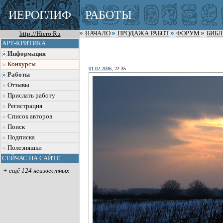
ИЕРОГЛИФ
РАБОТЫ
http://Hiero.Ru
НАЧАЛО
ПРОДАЖА РАБОТ
ФОРУМ
БИБ
АРТ-КРИТИКА
Информация
Конкурсы
01.02.2006
, 22:35
Работы
Отзывы
Прислать работу
Регистрация
Список авторов
Поиск
Подписка
Полезняшки
СЕЙЧАС НА САЙТЕ
+ ещё 124 неизвестных