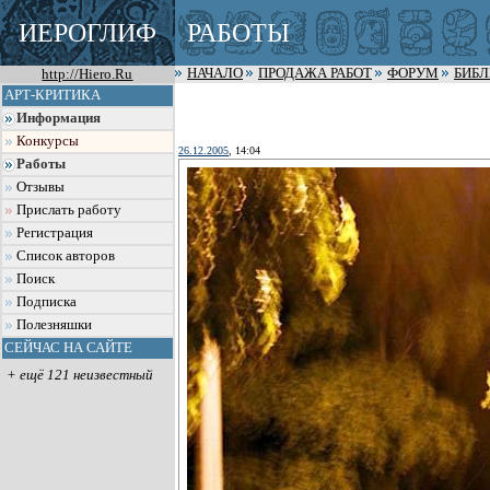
ИЕРОГЛИФ
РАБОТЫ
http://Hiero.Ru
НАЧАЛО
ПРОДАЖА РАБОТ
ФОРУМ
БИБ
АРТ-КРИТИКА
Информация
Конкурсы
26.12.2005
, 14:04
Работы
Отзывы
Прислать работу
Регистрация
Список авторов
Поиск
Подписка
Полезняшки
СЕЙЧАС НА САЙТЕ
+ ещё 121 неизвестный