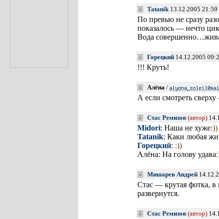
Tatanik
13.12.2005 21:59
По превью не сразу раз
показалось — нечто цик
Вода совершенно…жива
Горецкий
14.12.2005 09:
!!! Круть!
Алёна
/
А если смотреть сверху
Стас Ремизов
(автор)
14.
Midori
: Наша не хуже
:))
Tatanik
: Каки любая жи
Горецкий
:
:))
Алёна: На голову удава
:
Мишарев Андрей
14.12.2
Стас — крутая фотка, в 
развернутся.
Стас Ремизов
(автор)
14.