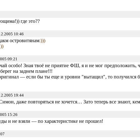
ощима!)) где это??
12.2005 10:46
дакм островитянам
:)))
:))
005 09:21
чай особо! Зная твоё не приятие ФШ, я и не мог предположить,
берег на заднем плане!!!
 оригинал — если бы ты еще и уровни "вытащил", то получился б
12.2005 19:44
 Симон, даже повторяться не хочется… Зато теперь все знают, ке
005 15:26
туды и не взяли — по характеристике не прошел!
:07