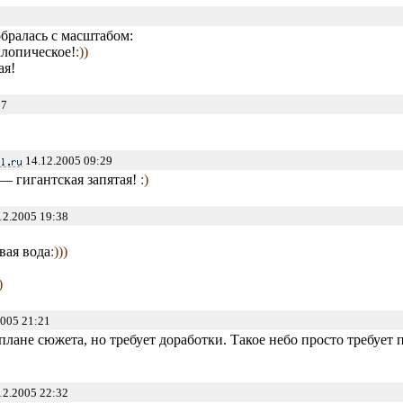
обралась с масштабом:
лопическое!
:))
я!
27
14.12.2005 09:29
 — гигантская запятая!
:)
12.2005 19:38
вая вода
:)))
)
005 21:21
плане сюжета, но требует доработки. Такое небо просто требует 
12.2005 22:32