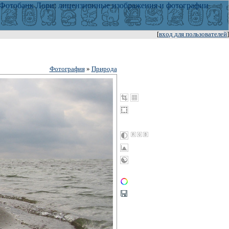
[
вход для пользователей
]
Фотография
»
Природа