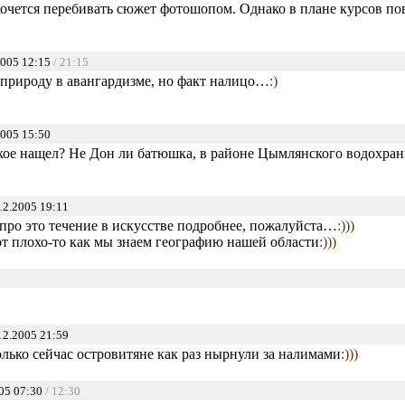
хочется перебивать сюжет фотошопом. Однако в плане курсов п
2005 12:15
/ 21:15
природу в авангардизме, но факт налицо…
:)
005 15:50
акое нащел? Не Дон ли батюшка, в районе Цымлянского водохра
12.2005 19:11
 про это течение в искусстве подробнее, пожалуйста…
:)))
от плохо-то как мы знаем географию нашей области
:)))
12.2005 21:59
Только сейчас островитяне как раз нырнули за налимами
:)))
05 07:30
/ 12:30