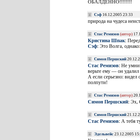
ОБАЛДЕННО!!!!!!!!
Сэф
16.12.2005 23:33
природа на чудеса неист
Стас Ремизов
(автор)
17.
Кристина Шпак
: Пере
Сэф
: Это Волга, однако
Симон Першский
20.12.2
Стас Ремизов
: Не умни
верьте ему — он удалил 
А если серьезно: видел
полпути!
Стас Ремизов
(автор)
20.
Симон Першский
: Эх,
Симон Першский
21.12.2
Стас Ремизов
: А тебя 
Эдельвейс
23.12.2005 15