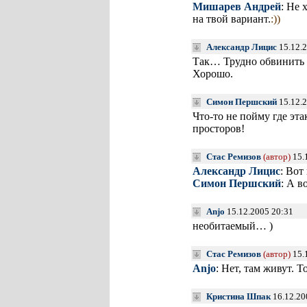
Мишарев Андрей
: Не 
на твой вариант.
:))
Александр Лицис
15.12.
Так… Трудно обвинить 
Хорошо.
Симон Першский
15.12.2
Что-то не пойму где эт
просторов!
Стас Ремизов
(автор)
15.
Александр Лицис
: Вот
Симон Першский
: А в
Anjo
15.12.2005 20:31
необитаемый… )
Стас Ремизов
(автор)
15.
Anjo
: Нет, там живут. 
Кристина Шпак
16.12.20