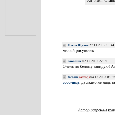
Air brush. Ordina
Олеся Шулья
27.11.2005 18:44
милый рисуночек
сооолнце
02.12.2005 22:09
Очень по белому завидую! Аэ
freeone
(автор)
04.12.2005 08:3
сооолнце
: да ладно не нада 
Автор разрешил ком