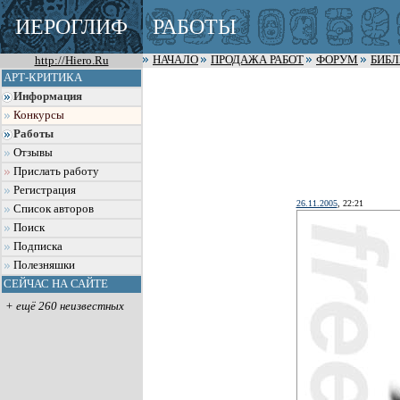
ИЕРОГЛИФ
РАБОТЫ
http://Hiero.Ru
НАЧАЛО
ПРОДАЖА РАБОТ
ФОРУМ
БИБ
АРТ-КРИТИКА
Информация
Конкурсы
Работы
Отзывы
Прислать работу
Регистрация
26.11.2005
, 22:21
Список авторов
Поиск
Подписка
Полезняшки
СЕЙЧАС НА САЙТЕ
+ ещё 260 неизвестных