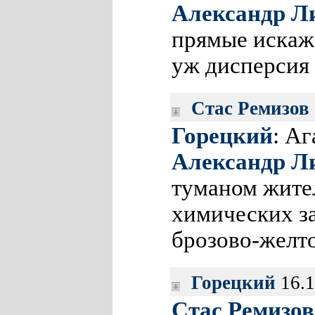
Александр Л
прямые искажа
уж дисперсия
Стас Ремизов
Горецкий
: Аг
Александр Л
туманом жител
химических з
брозово-желто
Горецкий
16.1
Стас Ремизов