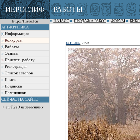
ИЕРОГЛИФ
РАБОТЫ
http://Hiero.Ru
НАЧАЛО
ПРОДАЖА РАБОТ
ФОРУМ
БИБ
АРТ-КРИТИКА
Информация
Конкурсы
14.11.2005
, 21:23
Работы
Отзывы
Прислать работу
Регистрация
Список авторов
Поиск
Подписка
Полезняшки
СЕЙЧАС НА САЙТЕ
+ ещё 213 неизвестных