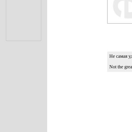
Не самая у
Not the grea