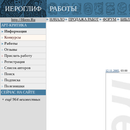
ИЕРОГЛИФ
РАБОТЫ
http://Hiero.Ru
НАЧАЛО
ПРОДАЖА РАБОТ
ФОРУМ
БИБ
АРТ-КРИТИКА
Информация
Конкурсы
Работы
Отзывы
Прислать работу
Регистрация
Список авторов
12.11.2005
, 03:00
Поиск
Подписка
Полезняшки
СЕЙЧАС НА САЙТЕ
+ ещё 964 неизвестных