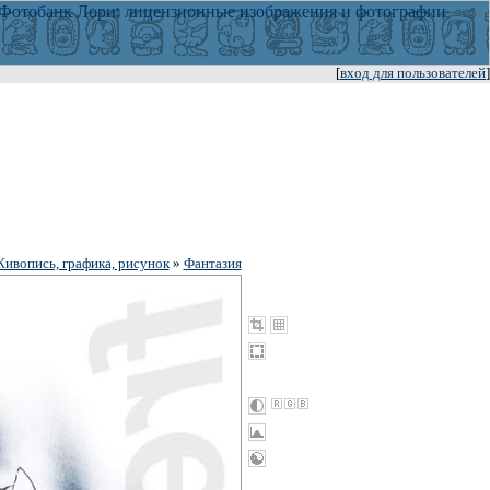
[
вход для пользователей
]
ивопись, графика, рисунок
»
Фантазия