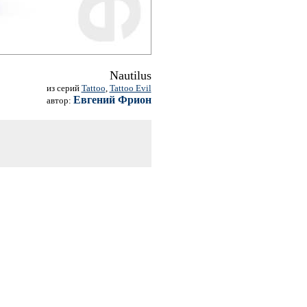
Nautilus
из серий
Tattoo
,
Tattoo Evil
Евгений Фрион
автор: