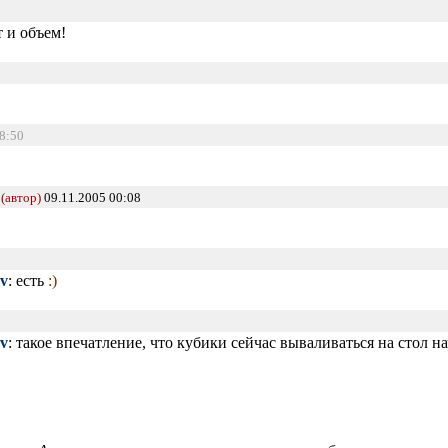
 и объем!
08:50
(автор)
09.11.2005 00:08
v
: есть
:)
v
: такое впечатление, что кубики сейчас вываливаться на стол н