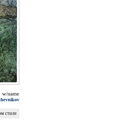
w/name
zhevnikov
ом стиле