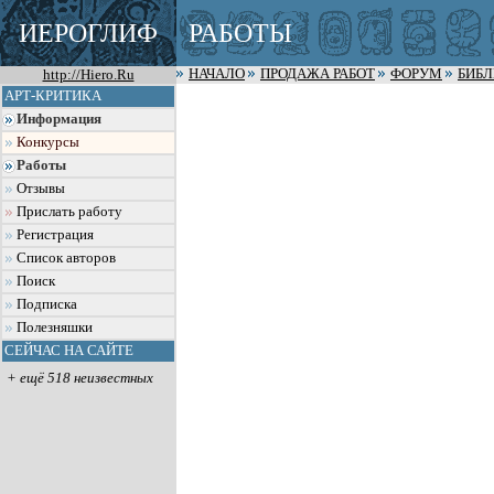
ИЕРОГЛИФ
РАБОТЫ
http://Hiero.Ru
НАЧАЛО
ПРОДАЖА РАБОТ
ФОРУМ
БИБ
АРТ-КРИТИКА
Информация
Конкурсы
Работы
Отзывы
Прислать работу
Регистрация
Список авторов
Поиск
Подписка
Полезняшки
СЕЙЧАС НА САЙТЕ
+ ещё 518 неизвестных