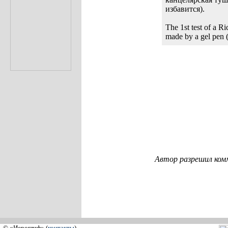
избавится).
The 1st test of a 
made by a gel pen (s
Автор разрешил ком
© «Иероглиф» (
контакты
)