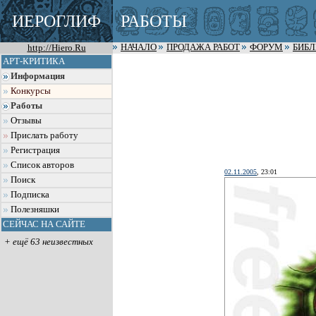
ИЕРОГЛИФ
РАБОТЫ
http://Hiero.Ru
НАЧАЛО
ПРОДАЖА РАБОТ
ФОРУМ
БИБ
АРТ-КРИТИКА
Информация
Конкурсы
Работы
Отзывы
Прислать работу
Регистрация
Список авторов
02.11.2005
, 23:01
Поиск
Подписка
Полезняшки
СЕЙЧАС НА САЙТЕ
+ ещё 63 неизвестных