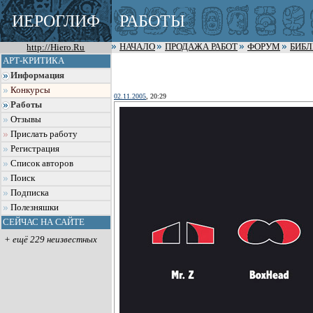
ИЕРОГЛИФ
РАБОТЫ
http://Hiero.Ru
НАЧАЛО
ПРОДАЖА РАБОТ
ФОРУМ
БИБ
АРТ-КРИТИКА
Информация
Конкурсы
02.11.2005
, 20:29
Работы
Отзывы
Прислать работу
Регистрация
Список авторов
Поиск
Подписка
Полезняшки
СЕЙЧАС НА САЙТЕ
+ ещё 229 неизвестных