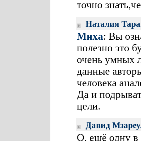
точно знать,ч
Наталия Тара
Миха
: Вы оз
полезно это б
очень умных л
данные авторы
человека анал
Да и подрыват
цели.
Давид Мзареу
О, ещё одну в