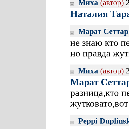
Миха
(автор)
2
Наталия Тар
Марат Сеттар
не знаю кто п
но правда жут
Миха
(автор)
2
Марат Сетта
разница,кто п
жутковато,вот
Peppi Duplins