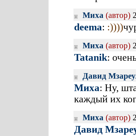
Миха
(автор)
2
deema
:
:))))
чу
Миха
(автор)
2
Tatanik
: очен
Давид Мзареу
Миха
: Ну, шт
каждый их ког
Миха
(автор)
2
Давид Мзаре