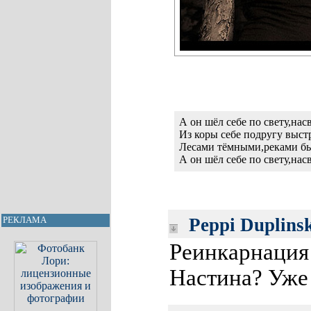
А он шёл себе по свету,нас
Из коры себе подругу выст
Лесами тёмными,реками б
А он шёл себе по свету,нас
Peppi Duplins
РЕКЛАМА
Реинкарнация
Настина? Уже 