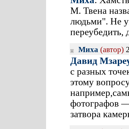
Миха
: Хамств
М. Твена наз
людьми". Не у
переубедить, 
Миха
(автор)
2
Давид Мзаре
с разных точе
этому вопросу
например,сам
фотографов —
затвора камер