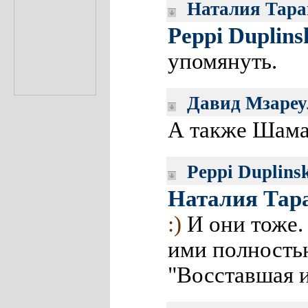
Наталия Тара
Peppi Duplins
упомянуть.
Давид Мзареу
А также Шама
Peppi Duplins
Наталия Тар
:)
И они тоже.
ими полностью
"Восставшая и