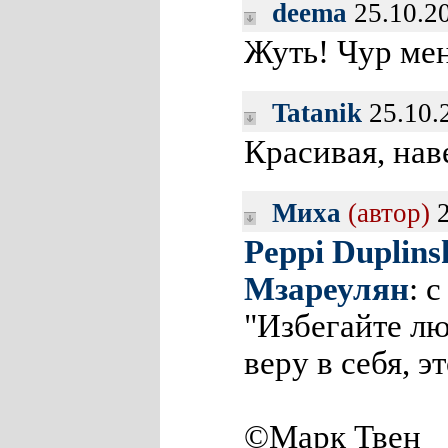
deema
25.10.2
Жуть! Чур ме
Tatanik
25.10.
Красивая, на
Миха
(автор)
2
Peppi Duplins
Мзареулян
: 
"Избегайте л
веру в себя, э
©Марк Твен