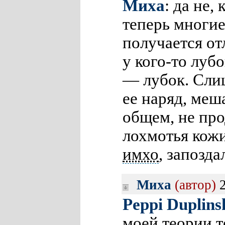
Миха
: да не,
теперь многие
получается от
у кого-то луб
— лубок. Сли
ее наряд, меш
общем, не про
лохмотья кож
имхо
, запозд
Миха
(автор)
2
Peppi Duplins
моей теории,т