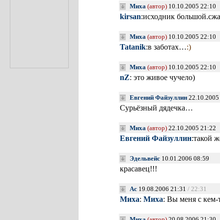
Миха
(автор)
10.10.2005 22:10
kirsan
:исходник большой.сжа
Миха
(автор)
10.10.2005 22:10
Tatanik
:в заботах…
:)
Миха
(автор)
10.10.2005 22:10
nZ
: это живое чучело)
Евгений Файзуллин
22.10.2005
Сурьёзный дядечка…
Миха
(автор)
22.10.2005 21:22
Евгений Файзуллин
:такой ж
Эдельвейс
10.01.2006 08:59
красавец!!!
Ас
19.08.2006 21:31
/ 22:31
Миха
:
Миха
: Вы меня с кем-
Миха
(автор)
20.08.2006 21:30