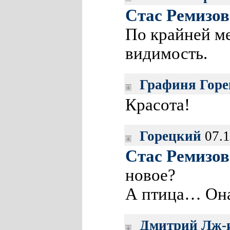
Стас Ремизов
По крайней ме
видимость.
Графиня Горе
Красота!
Горецкий
07.1
Стас Ремизов
новое?
А птица… Она
Дмитрий Лж-