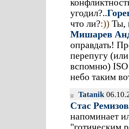
конфликтность
угодил?..
Горе
что ли?
:))
Ты, 
Мишарев Ан
оправдать! Пр
перепугу (или
вспомню) ISO 
небо таким в
Tatanik
06.10.
Стас Ремизов
напоминает и
"готическим р