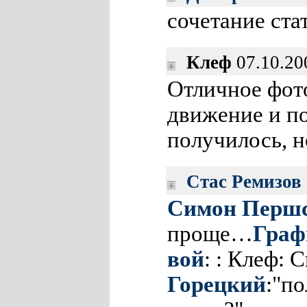
сочетание ста
Клеф
07.10.20
Отличное фото
движение и п
получилось, н
Стас Ремизов
Симон Перш
проще…
Граф
вой
: : Клеф: 
Горецкий
:"по