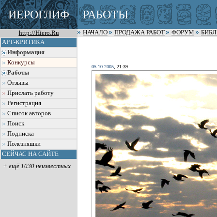
ИЕРОГЛИФ
РАБОТЫ
http://Hiero.Ru
НАЧАЛО
ПРОДАЖА РАБОТ
ФОРУМ
БИБ
АРТ-КРИТИКА
Информация
Конкурсы
05.10.2005
, 21:39
Работы
Отзывы
Прислать работу
Регистрация
Список авторов
Поиск
Подписка
Полезняшки
СЕЙЧАС НА САЙТЕ
+ ещё 1030 неизвестных