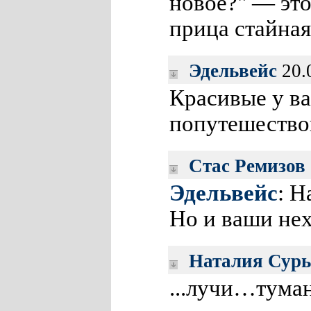
новое?" — эт
прица стайная
Эдельвейс
20.
Красивые у в
попутешество
Стас Ремизов
Эдельвейс
: Н
Но и ваши не
Наталия Сурь
...лучи…тум