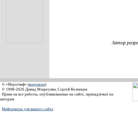
Автор разр
© «Иероглиф» (
контакты
)
© 1998-2026 Давид Мзареулян, Сергей Козинцев
Права на все работы, опубликованные на сайте, принадлежат их
авторам
Информеры для вашего сайта