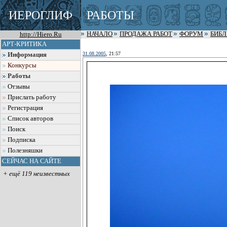
ИЕРОГЛИФ
РАБОТЫ
http://Hiero.Ru
НАЧАЛО
ПРОДАЖА РАБОТ
ФОРУМ
БИБ
АРТ-КРИТИКА
31.08.2005
, 21:57
Информация
Конкурсы
Работы
Отзывы
Прислать работу
Регистрация
Список авторов
Поиск
Подписка
Полезняшки
СЕЙЧАС НА САЙТЕ
+ ещё 119 неизвестных