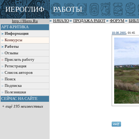
ИЕРОГЛИФ
РАБОТЫ
http://Hiero.Ru
НАЧАЛО
ПРОДАЖА РАБОТ
ФОРУМ
БИБ
АРТ-КРИТИКА
18.08.2005
, 01:45
Информация
Конкурсы
Работы
Отзывы
Прислать работу
Регистрация
Список авторов
Поиск
Подписка
Полезняшки
СЕЙЧАС НА САЙТЕ
+ ещё 195 неизвестных