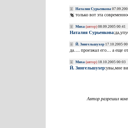
Наталия Сурьенкова
07.09.200
только вот эта современн
Миха
(автор)
08.09.2005 00:41
Наталия Сурьенкова
:да,упу
Й. Зингельшухер
17.10.2005 00
да…. проезжал его… а еще 
Миха
(автор)
18.10.2005 00:03
Й. Зингельшухер
:увы,мне в
Автор разрешил ком