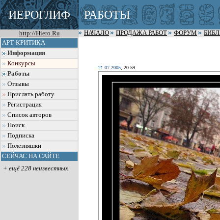
ИЕРОГЛИФ
РАБОТЫ
http://Hiero.Ru
НАЧАЛО
ПРОДАЖА РАБОТ
ФОРУМ
БИБ
АРТ-КРИТИКА
Информация
Конкурсы
21.07.2005
, 20:59
Работы
Отзывы
Прислать работу
Регистрация
Список авторов
Поиск
Подписка
Полезняшки
СЕЙЧАС НА САЙТЕ
+ ещё 228 неизвестных