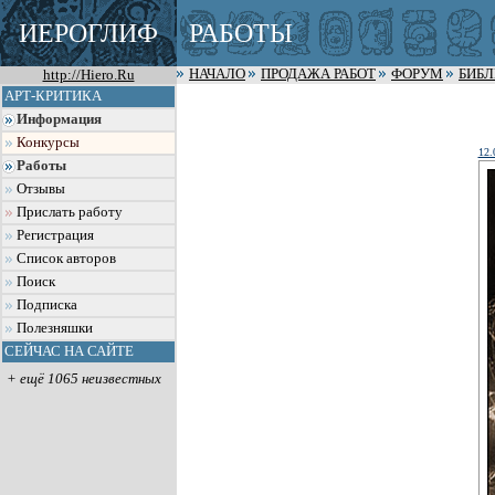
ИЕРОГЛИФ
РАБОТЫ
http://Hiero.Ru
НАЧАЛО
ПРОДАЖА РАБОТ
ФОРУМ
БИБ
АРТ-КРИТИКА
Информация
Конкурсы
12.
Работы
Отзывы
Прислать работу
Регистрация
Список авторов
Поиск
Подписка
Полезняшки
СЕЙЧАС НА САЙТЕ
+ ещё 1065 неизвестных