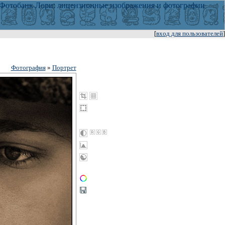
[
вход для пользователей
]
Фотография
»
Портрет