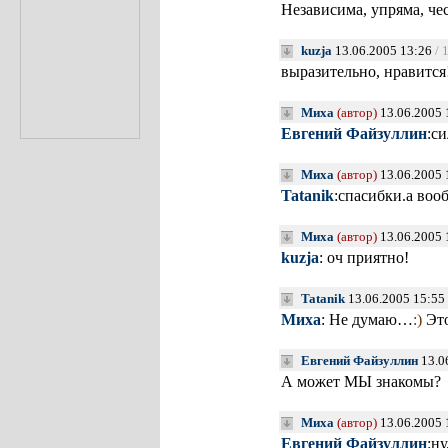
Независима, упряма, ч
kuzja
13.06.2005 13:26
/ 
выразительно, нравится
Миха
(автор)
13.06.2005 
Евгений Файзуллин
:с
Миха
(автор)
13.06.2005 
Tatanik
:спасибки.а воо
Миха
(автор)
13.06.2005 
kuzja
: оч приятно!
Tatanik
13.06.2005 15:55
Миха
: Не думаю…
:)
Это
Евгений Файзуллин
13.0
А может МЫ знакомы?
Миха
(автор)
13.06.2005 
Евгений Файзуллин
:ну