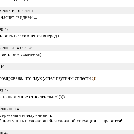
6.2005 19:01
/ 20:01
насчёт "виднее"...
20:47
тавить все сомнения,вперед и ...
6.2005 20:49
/ 21:49
ставил все сомненья).
:46
 позировала, что паук успел паутины сплести
:))
23:48
 в нашем мире относительно!))))
2005 00:14
 серьезный и задумчивый..
 ей поступить в сложившейся сложной ситуации… нравится!
00:42