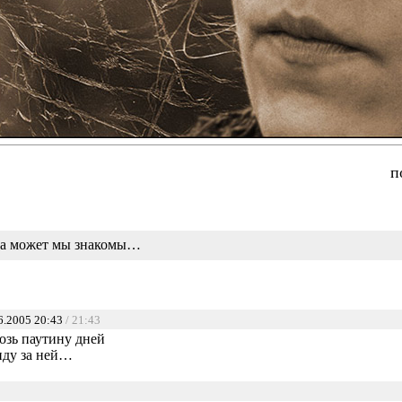
п
*а может мы знакомы…
6.2005 20:43
/ 21:43
озь паутину дней
 иду за ней…