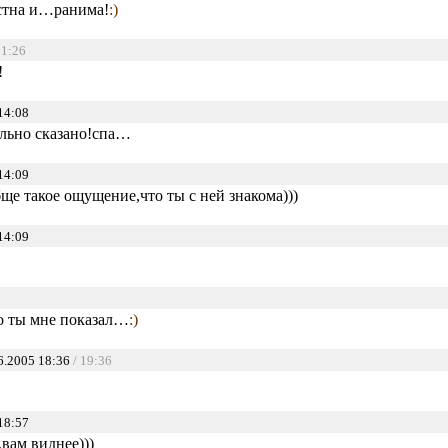
естна и…ранима!
:)
11:26
!
14:08
ильно сказано!спа…
14:09
бще такое ощущение,что ты с ней знакома)))
14:09
 ты мне показал…
:)
6.2005 18:36
/ 19:36
18:57
,вам виднее)))