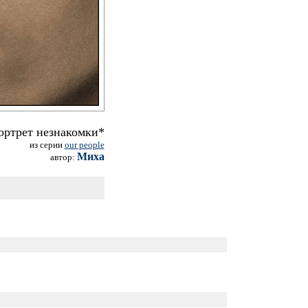
ортрет незнакомки*
из серии
our people
Миха
автор: