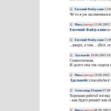
Евгений Файзуллин
13.0
Чё то я уж засомневался 
Миха
(автор)
13.06.2005 
Евгений Файзуллин
:ос
Евгений Файзуллин
13.0
...вверх, а там… (Всё, о
Эдельвейс
19.06.2005 18
Симпотичная.
И долго она так сидела
Миха
(автор)
19.06.2005 
Эдельвейс
:спасибо!всё
Александр Осипян
07.09.
Хорошая работа! взгляд
- как будто решает как
Миха
(автор)
08.09.2005 