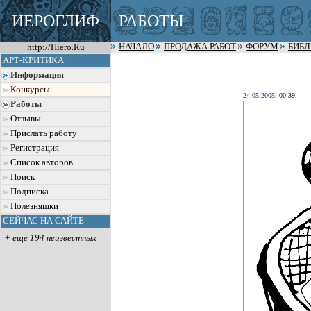
ИЕРОГЛИФ
РАБОТЫ
http://Hiero.Ru
НАЧАЛО
ПРОДАЖА РАБОТ
ФОРУМ
БИБ
АРТ-КРИТИКА
Информация
Конкурсы
24.05.2005
, 00:39
Работы
Отзывы
Прислать работу
Регистрация
Список авторов
Поиск
Подписка
Полезняшки
СЕЙЧАС НА САЙТЕ
+ ещё 194 неизвестных