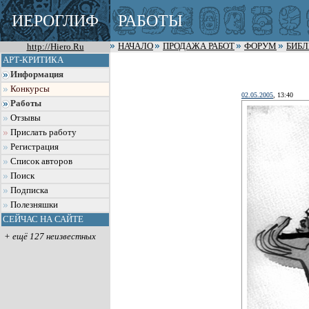
ИЕРОГЛИФ
РАБОТЫ
http://Hiero.Ru
НАЧАЛО
ПРОДАЖА РАБОТ
ФОРУМ
БИБ
АРТ-КРИТИКА
Информация
Конкурсы
02.05.2005
, 13:40
Работы
Отзывы
Прислать работу
Регистрация
Список авторов
Поиск
Подписка
Полезняшки
СЕЙЧАС НА САЙТЕ
+ ещё 127 неизвестных