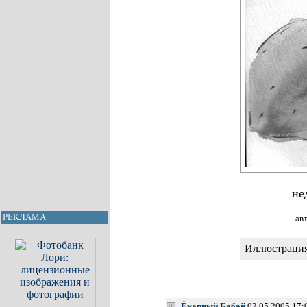
не
РЕКЛАМА
ав
Иллюстрация 
Ёкарный Бабай
02.05.2005 17