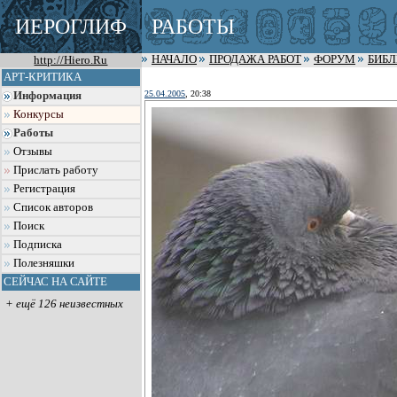
ИЕРОГЛИФ
РАБОТЫ
http://Hiero.Ru
НАЧАЛО
ПРОДАЖА РАБОТ
ФОРУМ
БИБ
АРТ-КРИТИКА
25.04.2005
, 20:38
Информация
Конкурсы
Работы
Отзывы
Прислать работу
Регистрация
Список авторов
Поиск
Подписка
Полезняшки
СЕЙЧАС НА САЙТЕ
+ ещё 126 неизвестных