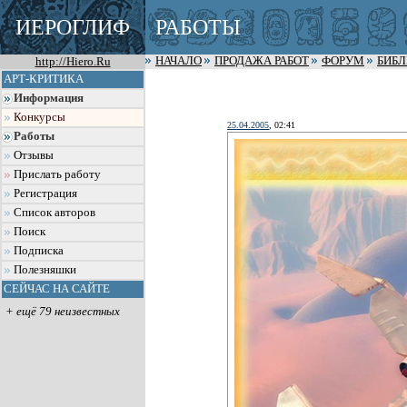
ИЕРОГЛИФ
РАБОТЫ
http://Hiero.Ru
НАЧАЛО
ПРОДАЖА РАБОТ
ФОРУМ
БИБ
АРТ-КРИТИКА
Информация
Конкурсы
25.04.2005
, 02:41
Работы
Отзывы
Прислать работу
Регистрация
Список авторов
Поиск
Подписка
Полезняшки
СЕЙЧАС НА САЙТЕ
+ ещё 79 неизвестных